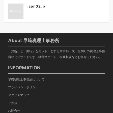
投
icon02_b
稿
ナ
ビ
ゲ
ー
シ
About 早﨑税理士事務所
ョ
「決断」と「実行」をモットーとする東京都千代田区麹町の税理士事務
ン
所の公式サイトです。経営サポート・税務相談などお任せください。
INFORMATION
早﨑税理士事務所について
プライバシーポリシー
アクセスマップ
ご挨拶
お問合せ