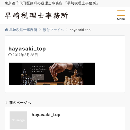
東京都千代田区麹町の税理士事務所 「早﨑税理士事務所」
Menu
早﨑税理士事務所
添付ファイル
hayasaki_top
hayasaki_top
2017年8月28日
前のページへ
投
hayasaki_top
稿
ナ