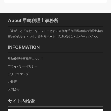
ビ
ゲ
ー
シ
About 早﨑税理士事務所
ョ
「決断」と「実行」をモットーとする東京都千代田区麹町の税理士事務
ン
所の公式サイトです。経営サポート・税務相談などお任せください。
INFORMATION
早﨑税理士事務所について
プライバシーポリシー
アクセスマップ
ご挨拶
お問合せ
サイト内検索